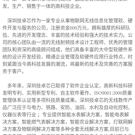
发
、生产、
销售
于一体的高科技企业。
深圳技卓芯
作为一家专业从事
物联网
无线信息化管理软、硬
件开发与服务的公司，
注册资金
600万元，
拥有
雄厚的科研队
伍、先进的开发理念、丰富的技术经验和强大的技术实力。公
司的
核
心团队
由一流的
无线射频技术设计工程师、
优秀的管理
团队和资深的高级顾问
组成
，他们具备丰富的大中型软
硬
件系
统的设计开发经验，精通企业管理及软
硬
件应用行业特点，时
刻紧跟当今高科技发展的潮流，将最新的技术
及
完善的方案
服
务于客户
。
多年来，深圳技卓芯已
取得了
软件企业认定，
高新科技科研
发明专利、实用新型专利、自主软件著作、ISO9001:2000质量
管理体系认证等
多项
科技质量
成果。深圳技卓芯
的无线数传产
品广泛应
于与电力、铁路、安防、油田、水利及自动化控制，
仪器仪表等行业 ；专业
提供智能水表解决方案，智能电表解
决方案，智能燃气表解决方案，智能农业解决方案，灯联网解
决方案及物联网解决方案等多种全套无线解决方案
,目前
已
与