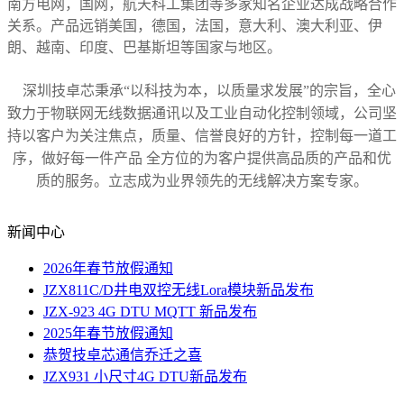
南方电网，国网，航天科工集团等
多家
知名企业达成战略合作
关系
。产品远销
美国，
德国，
法国，意大利
、
澳大利亚、
伊
朗
、越南、印度、巴基斯坦等国家
与地区
。
深圳技卓芯
秉承“以科技为本，以质量求发展”的宗旨，全心
致力于
物联网
无线数据通讯以及工业自动化控制领域，公司坚
持以客户为关注焦点，质量、信誉良好的方针，控制每一道工
序，做好每一件产品 全方位的为客户提供高品质的产品和优
质的服务。立志成为业界领先的无线解决方案专家
。
新闻中心
2026年春节放假通知
JZX811C/D井电双控无线Lora模块新品发布
JZX-923 4G DTU MQTT 新品发布
2025年春节放假通知
恭贺技卓芯通信乔迁之喜
JZX931 小尺寸4G DTU新品发布