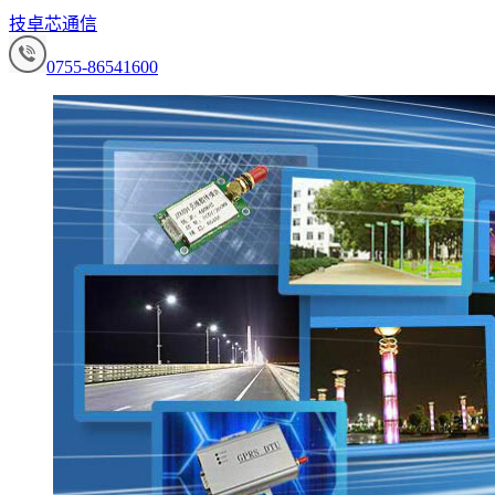
技卓芯通信
0755-86541600