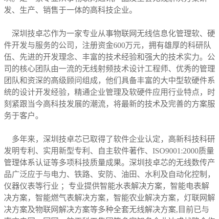
发
、生产、
销售
于一体的高科技企业。
深圳技卓芯
作为一家专业从事
物联网
无线信息化管理软、硬
件开发与服务的公司，
注册资金
600万元，
拥有
雄厚的科研队
伍、先进的开发理念、丰富的技术经验和强大的技术实力。公
司的
核
心团队
由一流的
无线射频技术设计工程师、
优秀的管理
团队和资深的高级顾问
组成
，他们具备丰富的大中型软
硬
件系
统的设计开发经验，精通企业管理及软
硬
件应用行业特点，时
刻紧跟当今高科技发展的潮流，将最新的技术
及
完善的方案
服
务于客户
。
多年来，深圳技卓芯已
取得了
软件企业认定，
高新科技科研
发明专利、实用新型专利、自主软件著作、ISO9001:2000质量
管理体系认证等
多项
科技质量
成果。深圳技卓芯
的无线数传产
品广泛应
于与电力、铁路、安防、油田、水利及自动化控制，
仪器仪表等行业 ；专业
提供智能水表解决方案，智能电表解
决方案，智能燃气表解决方案，智能农业解决方案，灯联网解
决方案及物联网解决方案等多种全套无线解决方案
,目前
已
与