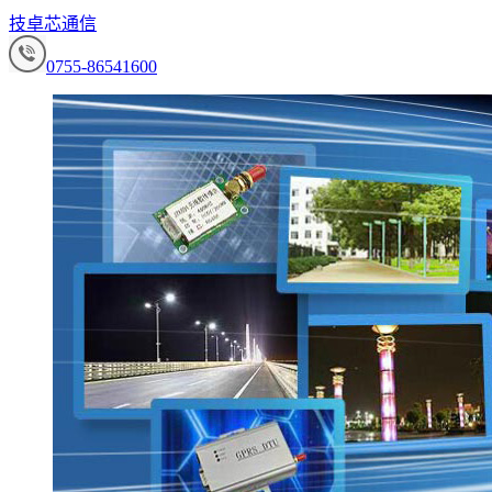
技卓芯通信
0755-86541600