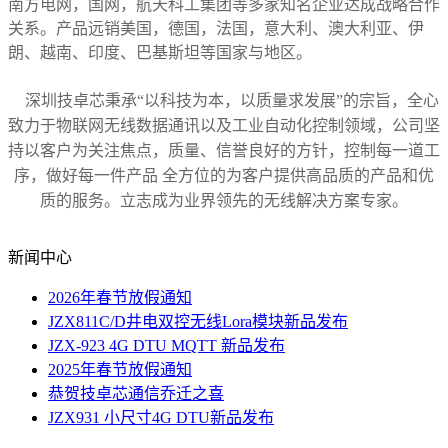
南方电网，国网，航天科工集团等
多家
知名企业达成战略合作
关系
。产品远销
美国，
德国，
法国，意大利
、
澳大利亚、
伊
朗
、越南、印度、巴基斯坦等国家
与地区
。
深圳技卓芯
秉承“以科技为本，以质量求发展”的宗旨，全心
致力于
物联网
无线数据通讯以及工业自动化控制领域，公司坚
持以客户为关注焦点，质量、信誉良好的方针，控制每一道工
序，做好每一件产品 全方位的为客户提供高品质的产品和优
质的服务。立志成为业界领先的无线解决方案专家
。
新闻中心
2026年春节放假通知
JZX811C/D井电双控无线Lora模块新品发布
JZX-923 4G DTU MQTT 新品发布
2025年春节放假通知
恭贺技卓芯通信乔迁之喜
JZX931 小尺寸4G DTU新品发布