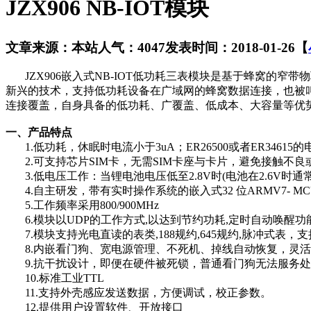
JZX906 NB-IOT模块
文章来源：本站
人气：4047
发表时间：2018-01-26
【
JZX906嵌入式NB-IOT低功耗三表模块是基于蜂窝的窄带物联网（Narr
新兴的技术，支持低功耗设备在广域网的蜂窝数据连接，也被叫作
连接覆盖，自身具备的低功耗、广覆盖、低成本、大容量等优
一、产品特点
1.低功耗，休眠时电流小于3uA；ER26500或者ER3461
2.可支持芯片SIM卡，无需SIM卡座与卡片，避免接触不良
3.低电压工作：当锂电池电压低至2.8V时(电池在2.6V时
4.自主研发，带有实时操作系统的嵌入式32 位ARMV7- M
5.工作频率采用800/900MHz
6.模块以UDP的工作方式,以达到节约功耗,定时自动唤醒
7.模块支持光电直读的表类,188规约,645规约,脉冲式表，
8.内嵌看门狗、宽电源管理、不死机、掉线自动恢复，灵
9.抗干扰设计，即便在硬件被死锁，普通看门狗无法服务处
10.标准工业TTL
11.支持外壳感应发送数据，方便调试，校正参数。
12.提供用户设置软件、开放接口