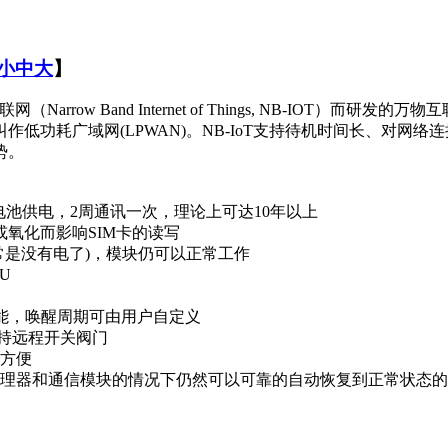
小
中
大
】
ow Band Internet of Things, NB-IOT）而研发的万
低功耗广域网(LPWAN)。NB-IoT支持待机时间长、对网
势。
5的电池供电，2周通讯一次，理论上可达10年以上
或氧化而影响SIM卡的读写
通常是没有电了)，模块仍可以正常工作
CU
功能，唤醒周期可由用户自定义
支持远程开关阀门
活方便
理器和通信模块的情况下仍然可以可靠的自动恢复到正常状态