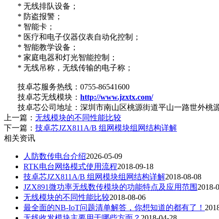
* 无线排队设备；
* 防盗报警；
* 智能卡；
* 医疗和电子仪器仪表自动化控制；
* 智能教学设备；
* 家庭电器和灯光智能控制；
* 无线吊称，无线传输的电子称；
技卓芯服务热线：0755-86541600
技卓芯无线模块：
http://www.jzxtx.com/
技卓芯公司地址：深圳市南山区桃源街道平山一路世外桃源
上一篇：
无线模块的不同性能比较
下一篇：
技卓芯JZX811A/B 组网模块组网结构详解
相关资讯
人防数传电台介绍
2026-05-09
RTK电台网络模式使用流程
2018-09-18
技卓芯JZX811A/B 组网模块组网结构详解
2018-08-08
JZX891微功率无线数传模块的功能特点及应用范围
2018-
无线模块的不同性能比较
2018-08-06
最全面的NB-IoT问题清单解答，你想知道的都有了！
201
无线收发模块主要用于哪些方面？
2018-04-28