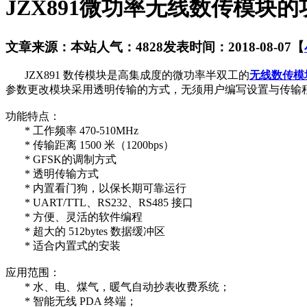
JZX891微功率无线数传模块
文章来源：本站
人气：4828
发表时间：2018-08-07
【
JZX891 数传模块是高集成度的微功率半双工的
无线数传模
参数更改模块采用透明传输的方式，无须用户编写设置与传输
功能特点：
* 工作频率 470-510MHz
* 传输距离 1500 米（1200bps）
* GFSK的调制方式
* 透明传输方式
* 内置看门狗，以保长期可靠运行
* UART/TTL、RS232、RS485 接口
* 方便、灵活的软件编程
* 超大的 512bytes 数据缓冲区
* 适合内置式的安装
应用范围：
* 水、电、煤气，暖气自动抄表收费系统；
* 智能无线 PDA 终端；