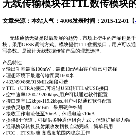
无线传输模块在TTL数传模块
文章来源：本站
人气：4006
发表时间：2015-12-01
【
无线通信无疑是以后发展的趋势，市场上衍生的产品也是千
块，采用GFSK调制方式。模块提供TTL数据接口，用户可
写参数。是设计无线数据传输产品的理想选择。
产品特性
v 输出功率最高100mW，最低10mW由客户自己可选择
v 理想环境下最远传输距离1600米
v 433/490/868/915MHz频段可选
v TTL（UTRA)接口,可通过USB转TTL成USB接口
v 空中速率1200-19200kbps,用户可以通过软件配置
v 接口速率1.2kbps-115.2kbps,用户可以通过软件配置
v 接收灵敏度-124dBm，采用硬件纠错！
v 接收工作电流低至30mA，休眠电流<10uA
v 提供8个信道，可提供多种通信组合方式，信道扩展能力强
v 通讯协议转换及射频收发切换自动完成，简单易用
v FCC，ETSI标准,宽温度范围内稳定工作