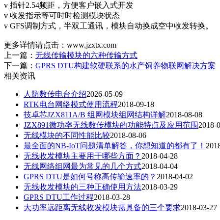
v 插针2.54频距，方便客户嵌入式开发
v 收发指示等可时时检测模块状态
v GFS调制方式，半双工通讯，模块自动换成空中收发转换。
更多详情请点击：www.jzxtx.com
上一篇：
无线传输模块的六种传输方式
下一篇：
GPRS DTU构建软硬联系的水产饲养物联网解决方案
相关资讯
人防数传电台介绍
2026-05-09
RTK电台网络模式使用流程
2018-09-18
技卓芯JZX811A/B 组网模块组网结构详解
2018-08-08
JZX891微功率无线数传模块的功能特点及应用范围
2018-
无线模块的不同性能比较
2018-08-06
最全面的NB-IoT问题清单解答，你想知道的都有了！
201
无线收发模块主要用于哪些方面？
2018-04-28
无线网络组网最为常见的几个方式
2018-04-04
GPRS DTU是如何号称高传输速率的？
2018-04-02
无线收发模块的三种正确使用方法
2018-03-29
GPRS DTU工作过程
2018-03-28
大功率远距离无线收发模块需具备的三个要求
2018-03-27